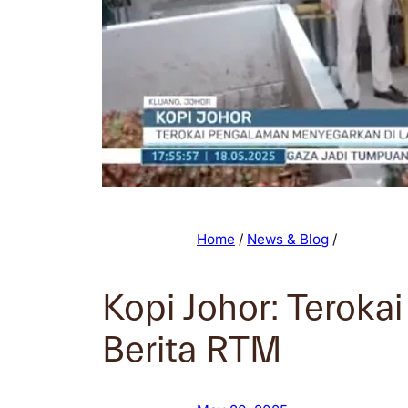
Home
/
News & Blog
/
Kopi Johor: Teroka
Berita RTM