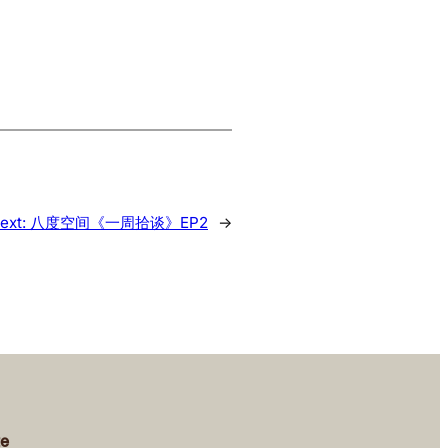
ext:
八度空间《一周拾谈》EP2
→
te