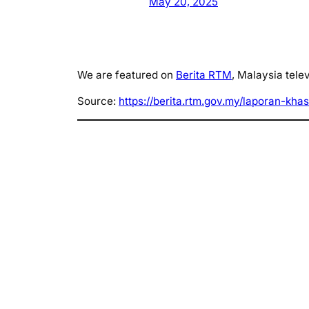
May 20, 2025
We are featured on
Berita RTM
, Malaysia tele
Source:
https://berita.rtm.gov.my/laporan-kh