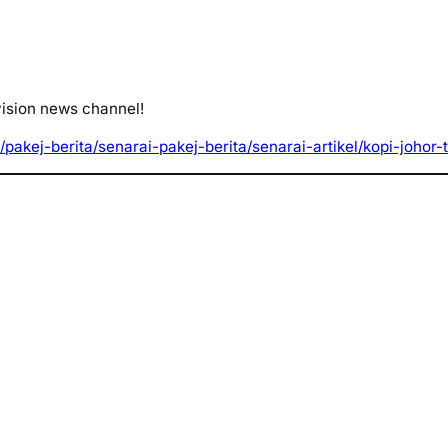
vision news channel!
as/pakej-berita/senarai-pakej-berita/senarai-artikel/kopi-jo